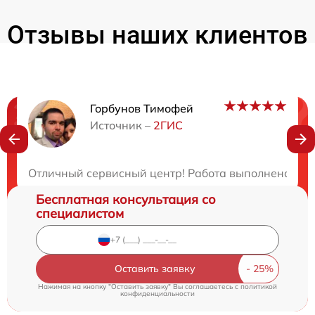
Отзывы наших клиентов
Горбунов Тимофей
Нужна консультация?
Источник –
2ГИС
Закажите бесплатную консультацию
Отличный сервисный центр! Работа выполнена каче
Бесплатная консультация со
специалистом
Оставить заявку
Нажимая на кнопку "Оставить заявку" Вы соглашаетесь c
политикой
конфиденциальности