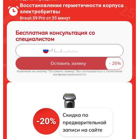
Восстановление герметичности корпуса
электробритвы
Braun S9 Pro от 35 минут
Бесплатная консультация со
специалистом
Оставить заявку
Нажимая на кнопку "Оставить заявку" Вы соглашаетесь c
политикой
конфиденциальности
Скидка по
-20%
предварительной
записи на сайте