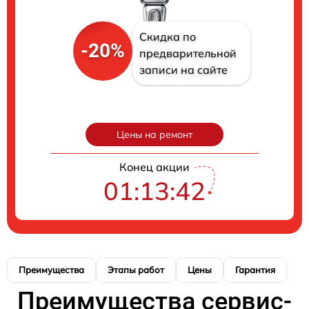
Скидка по
-20%
предварительной
записи на сайте
Цены на ремонт
Конец акции
01:13:41
Преимущества
Этапы работ
Цены
Гарантия
М
Преимущества сервис-