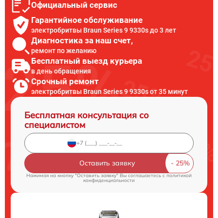
Официальный сервис
Гарантийное обслуживание
электробритвы Braun Series 9 9330s до 3 лет
Диагностика за наш счет,
ремонт по желанию
Бесплатный выезд курьера
в день обращения
Срочный ремонт
электробритвы Braun Series 9 9330s от 35 минут
Бесплатная консультация со
специалистом
Оставить заявку
Нажимая на кнопку "Оставить заявку" Вы соглашаетесь c
политикой
конфиденциальности